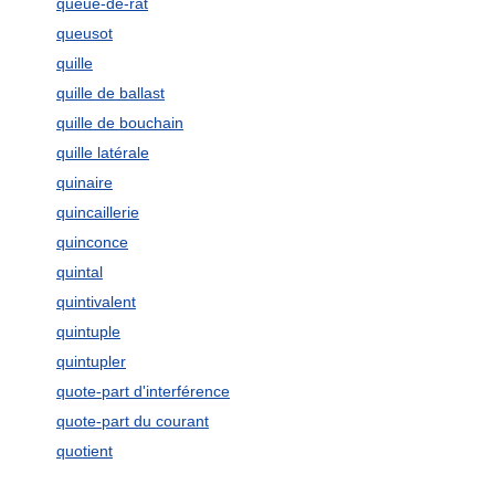
queue-de-rat
queusot
quille
quille de ballast
quille de bouchain
quille latérale
quinaire
quincaillerie
quinconce
quintal
quintivalent
quintuple
quintupler
quote-part d'interférence
quote-part du courant
quotient