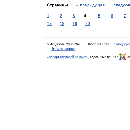
Страницы
←
предыдущая
следую
1
2
3
4
5
6
7
17
18
19
20
© Академик, 2000-2026
Обратная связь:
Техподдерж
👣 Путешествия
Экспорт словарей на сайты
, сделанные на PHP,
Jo