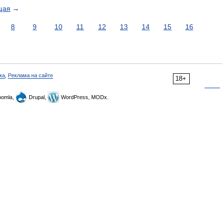
щая
→
8
9
10
11
12
13
14
15
16
ка
,
Реклама на сайте
18+
omla,
Drupal,
WordPress, MODx.