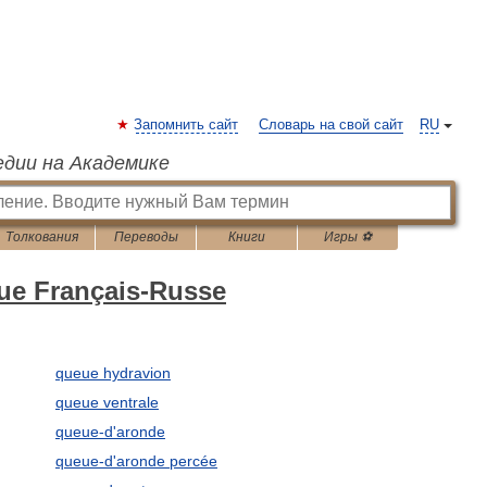
Запомнить сайт
Словарь на свой сайт
RU
едии на Академике
Толкования
Переводы
Книги
Игры ⚽
que Français-Russe
queue hydravion
queue ventrale
queue-d'aronde
queue-d'aronde percée