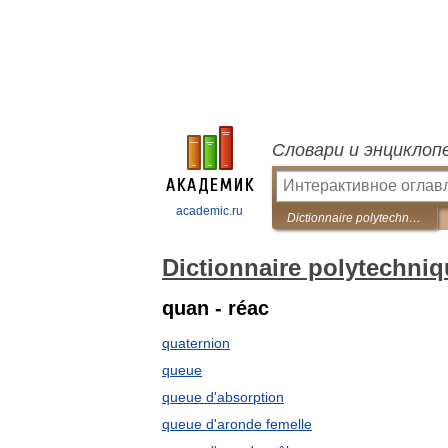
Словари и энциклоп
academic.ru
Dictionnaire polytechnique Français-Russe
Dictionnaire polytechni
quan - réac
quaternion
queue
queue d'absorption
queue d'aronde femelle