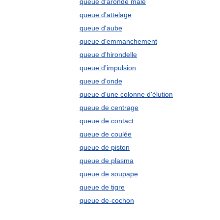
queue d'aronde mâle
queue d'attelage
queue d'aube
queue d'emmanchement
queue d'hirondelle
queue d'impulsion
queue d'onde
queue d'une colonne d'élution
queue de centrage
queue de contact
queue de coulée
queue de piston
queue de plasma
queue de soupape
queue de tigre
queue de-cochon